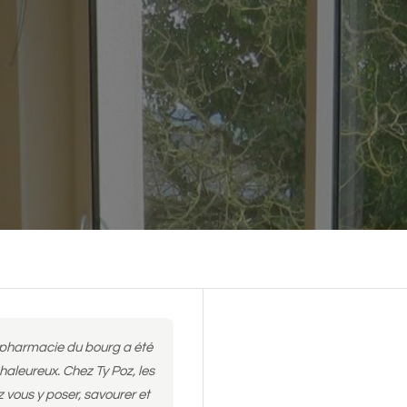
 pharmacie du bourg a été
haleureux. Chez Ty Poz, les
vous y poser, savourer et