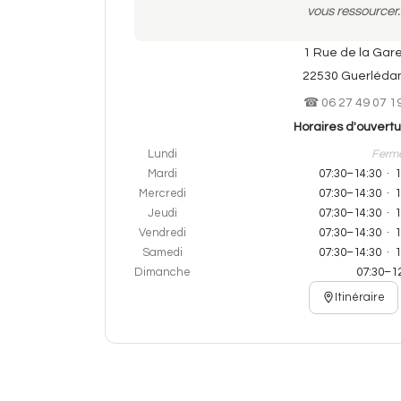
vous ressourcer.
1 Rue de la Gar
22530 Guerléda
☎ 06 27 49 07 1
Horaires d'ouvert
Lundi
Ferm
Mardi
07:30–14:30 · 
Mercredi
07:30–14:30 · 
Jeudi
07:30–14:30 · 
Vendredi
07:30–14:30 · 
Samedi
07:30–14:30 · 
Dimanche
07:30–1
Itinéraire