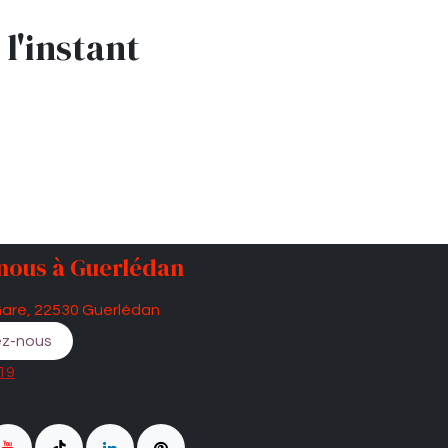
l'instant
nous à Guerlédan
Gare, 22530 Guerlédan
z-nous
 19