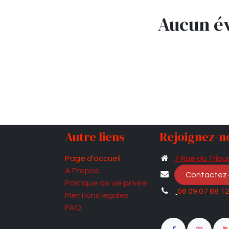
Aucun év
Autre liens
Rejoignez-n
Page d'accueil
7 Rue du Tribun
A Propos
Contactez
Politique de vie privée
06 09 07 68 1
Mentions légales
FAQ