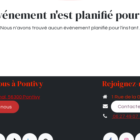
énement n'est planifié pour 
Nous n'avons trouvé aucun événement planifié pour l'instant.
ous à Pontivy
Rejoignez-
al​
, 56300 Pontivy
1 Rue de la 
Contacte
-nous
06 27 49 07
2