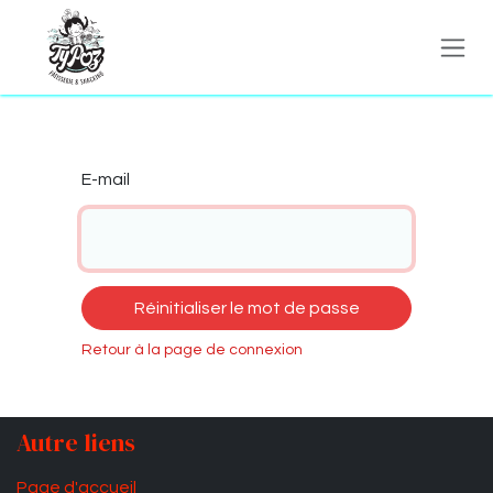
Se rendre au contenu
E-mail
Réinitialiser le mot de passe
Retour à la page de connexion
Autre liens
Page d'accueil