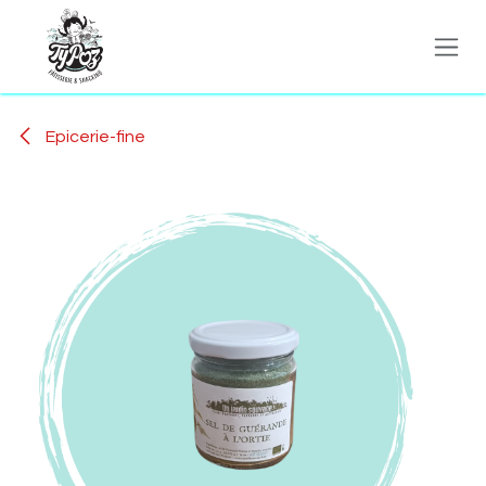
Se rendre au contenu
Epicerie-fine